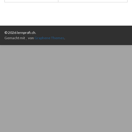
© 2026 lernprofi.ch.
Gemacht mit
von
Graphene Themes
.