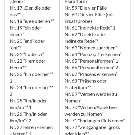
„denn?”
Pluralform”
Nr. 17 „Der, die oder
Nr. 59 “Die vier Fälle”
das?“
Nr. 60 Die vier Fälle (mit
Nr. 18 “e, ee oder eh?”
Ersatzprobe)
Nr. 19 “ein oder
Nr. 61 “Indirekte Rede” 1
einen?”
Nr. 62 “Direkte oder
Nr. 20 “end” oder
indirekte Rede”?
“ent”?
Nr. 63 “Nomen zuordnen”
Nr. 21 “f oder v?”
Nr. 64 “Partizip 1 erkennen”
Nr. 22 “Herr oder
Nr. 65 “Personalformen” 1
Herrn?”
Nr. 66 “Personalformen” 2
Nr. 23 “hin oder her?”
Nr. 67 “Präsens erkennen”
1
Nr. 68 “Präsens oder
Nr. 24 “hin oder her”?
Präteritum?”
2
Nr. 69 “Verben werden zu
Nr. 25 “ihn/in oder
Nomen”
ihm/im?” 1
Nr. 70 “Verben/Adjektive
Nr. 26 “ihn/in oder
werden zu Nomen”
ihm/im”? 2
Nr. 71 “Endungen für Nomen”
Nr. 27 lehren – lernen
Nr. 72 “Zeitgangabe: gross
– leeren? 1
oder klein?”