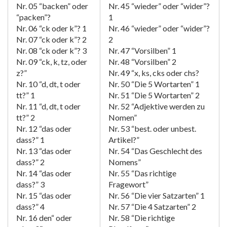
Nr. 05 “backen” oder
Nr. 45 “wieder” oder “wider”?
“packen”?
1
Nr. 06 “ck oder k”? 1
Nr. 46 “wieder” oder “wider”?
Nr. 07 “ck oder k”? 2
2
Nr. 08 “ck oder k”? 3
Nr. 47 “Vorsilben” 1
Nr. 09 “ck, k, tz, oder
Nr. 48 “Vorsilben” 2
z?”
Nr. 49 “x, ks, cks oder chs?
Nr. 10 “d, dt, t oder
Nr. 50 “Die 5 Wortarten” 1
tt?” 1
Nr. 51 “Die 5 Wortarten” 2
Nr. 11 “d, dt, t oder
Nr. 52 “Adjektive werden zu
tt?” 2
Nomen”
Nr. 12 “das oder
Nr. 53 “best. oder unbest.
dass?” 1
Artikel?”
Nr. 13 “das oder
Nr. 54 “Das Geschlecht des
dass?” 2
Nomens”
Nr. 14 “das oder
Nr. 55 “Das richtige
dass?” 3
Fragewort”
Nr. 15 “das oder
Nr. 56 “Die vier Satzarten” 1
dass?” 4
Nr. 57 “Die 4 Satzarten” 2
Nr. 16 den“ oder
Nr. 58 “Die richtige