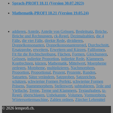
Sprach-PROFI 18.11 (Version 30.07.2023)
Mathematik-PROFI 18.21 (Version 19.05.24)
addieren
,
Anteile
,
Anteile von Grössen
,
Begleitsatz
,
Brüche
,
Brüche und Rechnungen
,
ck-Regel
,
Dezimalzahlen
,
die 4
Fälle
,
die vier Fälle
,
direkte Rede
,
dividieren
,
Doppelkonsonanten
,
Doppelkonsonantenregel
,
Durchschnitt
,
Ersatzprobe
,
erweitern
,
Erweitern und Kürzen
,
Fallformen
,
Fit für die Rechtschreibung
,
Flächen
,
Formen
,
Gleichungen
,
Grössen
,
indirekte Proportion
,
indirekte Rede
,
Klammern
,
Kopfrechnen
,
kürzen
,
Mathematik
,
Mittelwert
,
Moerpheme
zerlegen
,
Morpheme
,
multiplizieren
,
Nachmorphem
,
Proportion
,
Proportional
,
Prozent
,
Prozente
,
Runden
,
Satzarten
,
Sätze verändern
,
Satzproben
,
Satzzeichen
,
schätzen
,
schwierige Formen Perfekt
,
schwierige Formen
Präsens
,
Stammmorphem
,
Stellenwert
,
subtrahieren
,
Teile und
Vielfache
,
Terme
,
Terme und Klammern
,
Textaufgaben
,
tz-
Regel
,
überschlagen
,
Unbekannte
,
Volumen
,
Vormorphem
,
Wörtersortiermaschine
,
Zahlen ordnen
,
Zürcher Lehrmittel
© 2026 lernprofi.ch.