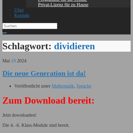
Privat-Lizenz für zu Hause
Über
Kontakt
Search
for:
Schlagwort:
dividieren
Mai
19
2024
Die neue Generation ist da!
Veröffentlicht unter
Mathematik
,
Sprache
Zum Download bereit:
Jetzt downloaden!
Die 4. -6. Klass-Module sind bereit.