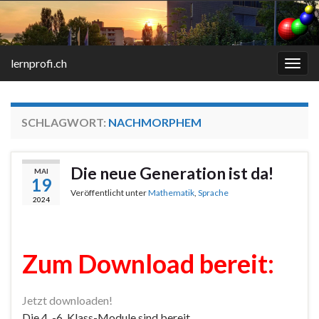
lernprofi.ch
Navi
umsc
SCHLAGWORT:
NACHMORPHEM
Die neue Generation ist da!
MAI
19
Veröffentlicht unter
Mathematik
,
Sprache
2024
Zum Download bereit:
Jetzt downloaden!
Die 4. -6. Klass-Module sind bereit.