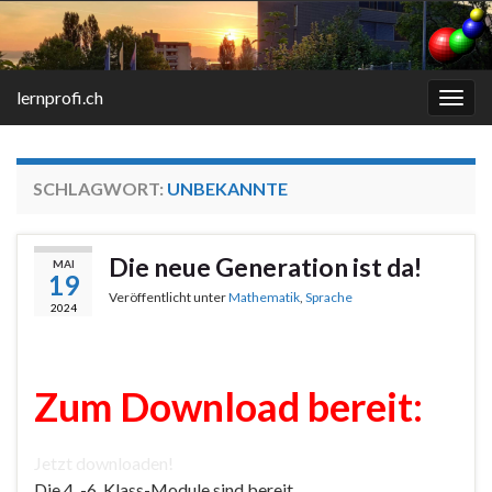
lernprofi.ch
Navi
umsc
SCHLAGWORT:
UNBEKANNTE
Die neue Generation ist da!
MAI
19
Veröffentlicht unter
Mathematik
,
Sprache
2024
Zum Download bereit:
Jetzt downloaden!
Die 4. -6. Klass-Module sind bereit.