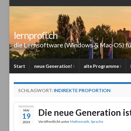
lernprofi.ch
die Lernsoftware (Windows & Mac-OS) für
Start
neue Generation!
alte Programme
SCHLAGWORT:
INDIREKTE PROPORTION
Die neue Generation is
MAI
19
Veröffentlicht unter
Mathematik
,
Sprache
2024